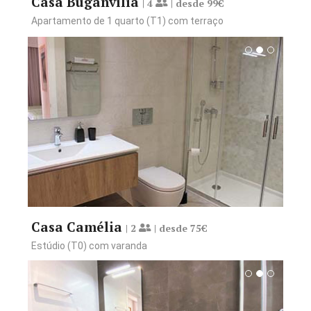
Casa Buganvília
| 4
| desde 99€
Apartamento de 1 quarto (T1) com terraço
Reservar desde 75€
Ver Comodidades
Casa Camélia
| 2
| desde 75€
Estúdio (T0) com varanda